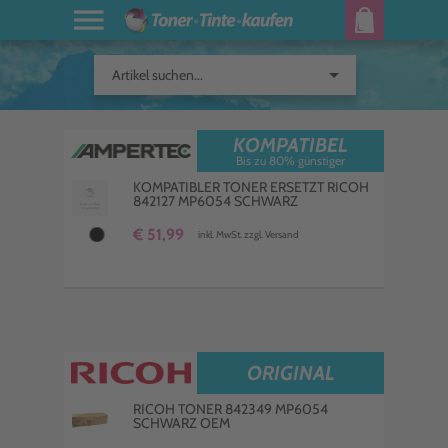
arrow_drop_down
Artikel suchen...
KOMPATIBEL
Bis zu 80% günstiger
KOMPATIBLER TONER ERSETZT RICOH
842127 MP6054 SCHWARZ
€ 51,99
inkl. MwSt. zzgl. Versand
ORIGINAL
RICOH TONER 842349 MP6054
SCHWARZ OEM