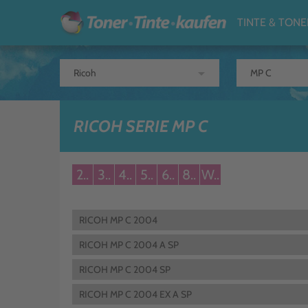
TINTE & TONE
arrow_drop_down
RICOH SERIE MP C
2..
3..
4..
5..
6..
8..
W..
RICOH MP C 2004
RICOH MP C 2004 A SP
RICOH MP C 2004 SP
RICOH MP C 2004 EX A SP