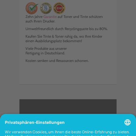
Zehn Jahre
Garantie
auf Toner und Tinte schützen
auch Ihren Drucker.
Umweltfreundlich durch Recyclingquote bis zu 80%.
Kaufen Sie Tinte & Toner ruhig da, wo Ihre Kinder
einen Ausbildungsplatz bekommen!
Viele Produkte aus unserer
Fertigung in Deutschland.
Kosten senken und Ressourcen schonen.
<