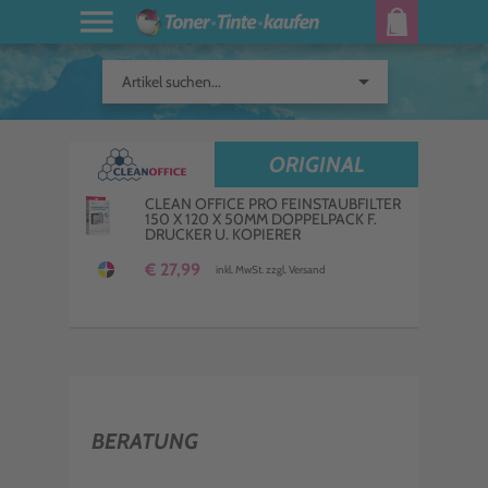
arrow_drop_down
Artikel suchen...
ORIGINAL
CLEAN OFFICE PRO FEINSTAUBFILTER
150 X 120 X 50MM DOPPELPACK F.
DRUCKER U. KOPIERER
€ 27,99
inkl. MwSt. zzgl. Versand
BERATUNG