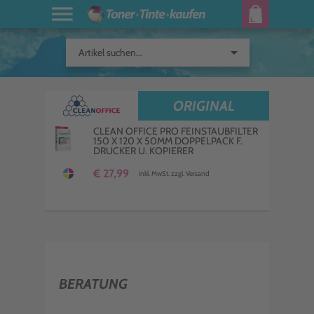
arrow_drop_down
Artikel suchen...
ORIGINAL
CLEAN OFFICE PRO FEINSTAUBFILTER
150 X 120 X 50MM DOPPELPACK F.
DRUCKER U. KOPIERER
€ 27,99
inkl. MwSt. zzgl. Versand
BERATUNG