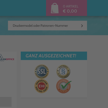
0 ARTIKEL
€ 0,00
keyboard_arrow_right
GANZ AUSGEZEICHNET!