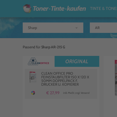
TINTE & TONE
arrow_drop_down
Passend für
Sharp AR-215 G
ORIGINAL
CLEAN OFFICE PRO
FEINSTAUBFILTER 150 X 120 X
50MM DOPPELPACK F.
DRUCKER U. KOPIERER
€ 27,99
inkl. MwSt. zzgl. Versand