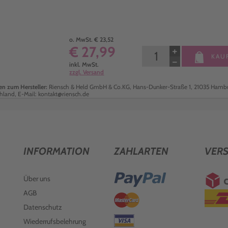
o. MwSt. € 23,52
€ 27,99
+
KAU
−
inkl. MwSt.
zzgl. Versand
n zum Hersteller:
Riensch & Held GmbH & Co.KG, Hans-Dunker-Straße 1, 21035 Hambu
hland, E-Mail: kontakt@riensch.de
INFORMATION
ZAHLARTEN
VER
Über uns
AGB
Datenschutz
Wiederrufsbelehrung