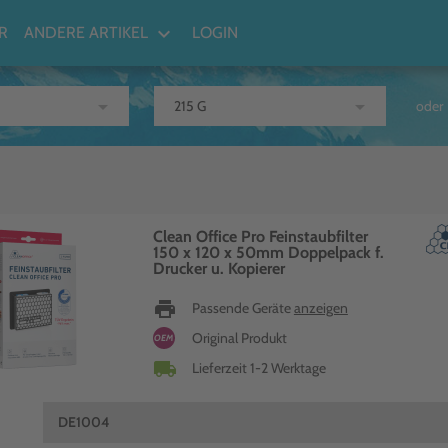
keyboard_arrow_down
R
ANDERE ARTIKEL
LOGIN
arrow_drop_down
arrow_drop_down
oder
Clean Office Pro Feinstaubfilter
150 x 120 x 50mm Doppelpack f.
Drucker u. Kopierer
print
Passende Geräte
anzeigen
Original Produkt
OEM
local_shipping
Lieferzeit 1-2 Werktage
DE1004