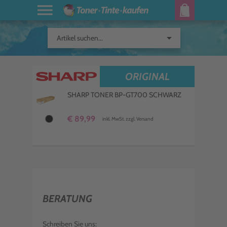
arrow_drop_down
Artikel suchen...
ORIGINAL
SHARP TONER BP-GT700 SCHWARZ
€ 89,99
inkl. MwSt. zzgl. Versand
BERATUNG
Schreiben Sie uns: