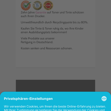
Zehn Jahre
Garantie
auf Toner und Tinte schützen
auch Ihren Drucker.
Umweltfreundlich durch Recyclingquote bis zu 80%.
Kaufen Sie Tinte & Toner ruhig da, wo Ihre Kinder
einen Ausbildungsplatz bekommen!
Viele Produkte aus unserer
Fertigung in Deutschland.
Kosten senken und Ressourcen schonen.
<