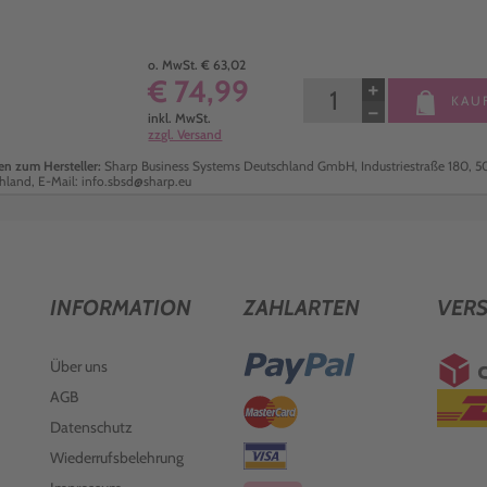
o. MwSt. € 63,02
€ 74,99
+
KAU
−
inkl. MwSt.
zzgl. Versand
n zum Hersteller:
Sharp Business Systems Deutschland GmbH, Industriestraße 180, 5
hland, E-Mail: info.sbsd@sharp.eu
INFORMATION
ZAHLARTEN
VER
Über uns
AGB
Datenschutz
Wiederrufsbelehrung