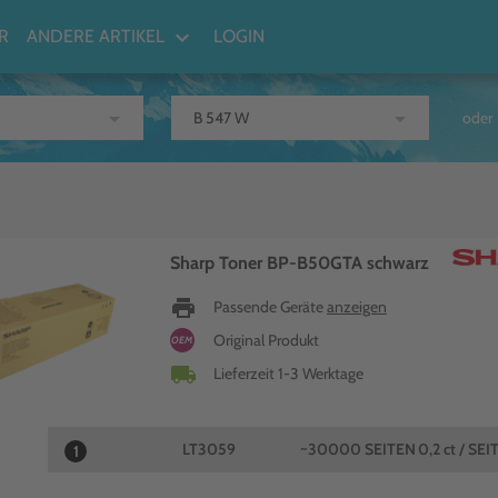
keyboard_arrow_down
R
ANDERE ARTIKEL
LOGIN
arrow_drop_down
arrow_drop_down
oder
Sharp Toner BP-B50GTA schwarz
print
Passende Geräte
anzeigen
Original Produkt
OEM
local_shipping
Lieferzeit 1-3 Werktage
LT3059
~30000 SEITEN
0,2 ct / SEI
1