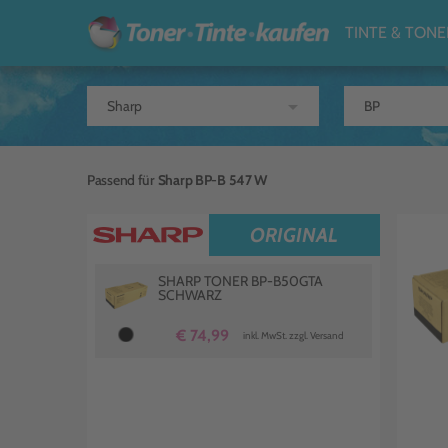
TINTE & TONE
arrow_drop_down
Passend für
Sharp BP-B 547 W
ORIGINAL
SHARP TONER BP-B50GTA
SCHWARZ
€ 74,99
inkl. MwSt. zzgl. Versand