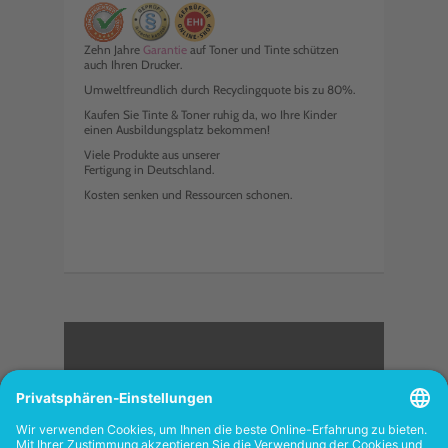
Zehn Jahre
Garantie
auf Toner und Tinte schützen
auch Ihren Drucker.
Umweltfreundlich durch Recyclingquote bis zu 80%.
Kaufen Sie Tinte & Toner ruhig da, wo Ihre Kinder
einen Ausbildungsplatz bekommen!
Viele Produkte aus unserer
Fertigung in Deutschland.
Kosten senken und Ressourcen schonen.
<