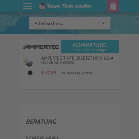
arrow_drop_down
Artikel suchen...
KOMPATIBEL
Bis zu 80% günstiger
AMPERTEC TINTE ERSETZT HP 51626A
NO 26 SCHWARZ
€ 17,99
inkl. MwSt. zzgl. Versand
BERATUNG
Schreiben Sie uns: