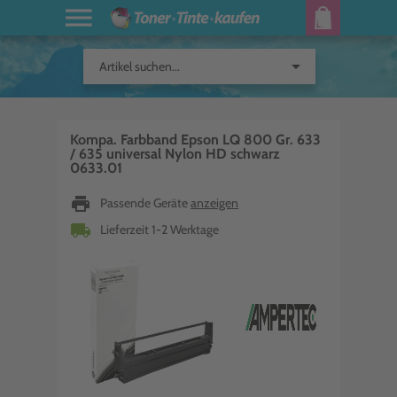
arrow_drop_down
Artikel suchen...
Kompa. Farbband Epson LQ 800 Gr. 633
/ 635 universal Nylon HD schwarz
0633.01
print
Passende Geräte
anzeigen
local_shipping
Lieferzeit 1-2 Werktage