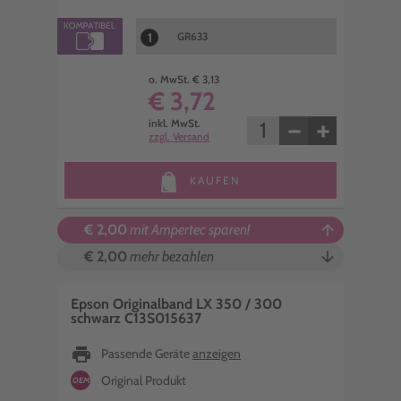
1
GR633
o. MwSt. € 3,13
€ 3,72
−
+
inkl. MwSt.
zzgl. Versand
KAUFEN
€ 2,00
mit Ampertec sparen!
arrow_upward
€ 2,00
mehr bezahlen
arrow_downward
Epson Originalband LX 350 / 300
schwarz C13S015637
print
Passende Geräte
anzeigen
Original Produkt
OEM