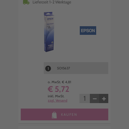
local_shipping
Lieferzeit 1-2 Werktage
1
SO15637
o. MwSt. € 4,81
€ 5,72
−
+
inkl. MwSt.
zzgl. Versand
KAUFEN