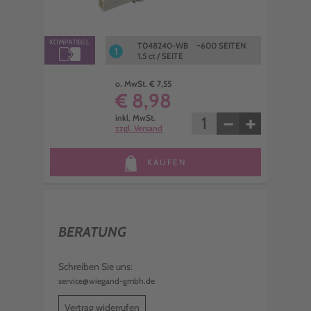
T048240-WB ~600 SEITEN
1
1,5 ct / SEITE
o. MwSt. € 7,55
€ 8,98
−
+
inkl. MwSt.
zzgl. Versand
KAUFEN
BERATUNG
Schreiben Sie uns:
service@wiegand-gmbh.de
Vertrag widerrufen