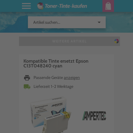
arrow_drop_down
Artikel suchen...
WEITERE ARTIKEL
Kompatible Tinte ersetzt Epson
C13T048240 cyan
print
Passende Geräte
anzeigen
local_shipping
Lieferzeit 1-2 Werktage