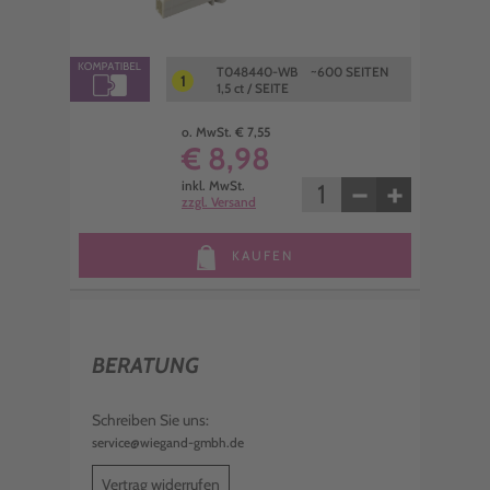
T048440-WB ~600 SEITEN
1
1,5 ct / SEITE
o. MwSt. € 7,55
€ 8,98
−
+
inkl. MwSt.
zzgl. Versand
KAUFEN
BERATUNG
Schreiben Sie uns:
service@wiegand-gmbh.de
Vertrag widerrufen