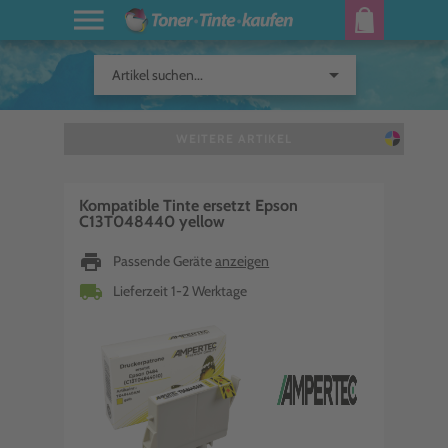
arrow_drop_down
Artikel suchen...
WEITERE ARTIKEL
Kompatible Tinte ersetzt Epson
C13T048440 yellow
print
Passende Geräte
anzeigen
local_shipping
Lieferzeit 1-2 Werktage