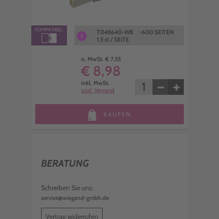
T048640-WB ~600 SEITEN
1
1,5 ct / SEITE
o. MwSt. € 7,55
€ 8,98
−
+
inkl. MwSt.
zzgl. Versand
KAUFEN
BERATUNG
Schreiben Sie uns:
service@wiegand-gmbh.de
Vertrag widerrufen