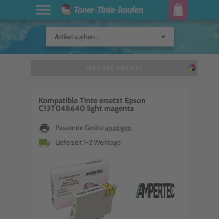
arrow_drop_down
Artikel suchen...
WEITERE ARTIKEL
Kompatible Tinte ersetzt Epson
C13T048640 light magenta
print
Passende Geräte
anzeigen
local_shipping
Lieferzeit 1-2 Werktage