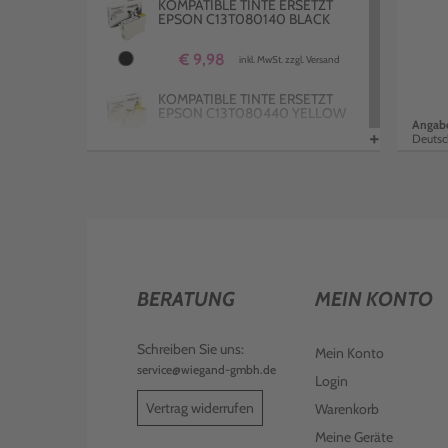
KOMPATIBLE TINTE ERSETZT
EPSON C13T080140 BLACK
€ 9,98
inkl. MwSt. zzgl. Versand
KOMPATIBLE TINTE ERSETZT
EPSON C13T080440 YELLOW
Angabe
+
Deutsc
€ 8,98
inkl. MwSt. zzgl. Versand
KOMPATIBLE TINTE ERSETZT
EPSON C13T080340 MAGENTA
€ 9,98
inkl. MwSt. zzgl. Versand
KOMPATIBLE TINTE ERSETZT
BERATUNG
MEIN KONTO
EPSON C13T080240 CYAN
€ 8,98
inkl. MwSt. zzgl. Versand
Schreiben Sie uns:
Mein Konto
service@wiegand-gmbh.de
Login
Vertrag widerrufen
Warenkorb
Meine Geräte