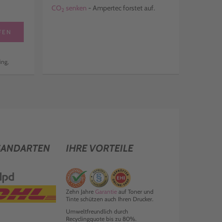
CO
senken
- Ampertec forstet auf.
2
FEN
ing,
SANDARTEN
IHRE VORTEILE
Zehn Jahre
Garantie
auf Toner und
Tinte schützen auch Ihren Drucker.
Umweltfreundlich durch
Recyclingquote bis zu 80%.