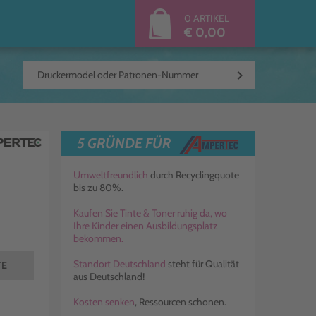
0 ARTIKEL
€ 0,00
keyboard_arrow_right
5 GRÜNDE FÜR
Umweltfreundlich
durch Recyclingquote
bis zu 80%.
Kaufen Sie Tinte & Toner ruhig da, wo
Ihre Kinder einen Ausbildungsplatz
bekommen.
Standort Deutschland
steht für Qualität
TE
aus Deutschland!
Kosten senken
, Ressourcen schonen.