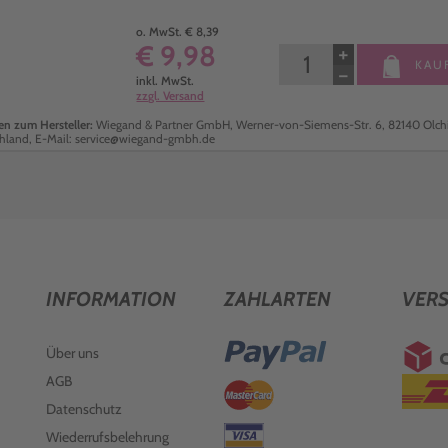
o. MwSt. € 8,39
€ 9,98
+
KAU
−
inkl. MwSt.
zzgl. Versand
n zum Hersteller:
Wiegand & Partner GmbH, Werner-von-Siemens-Str. 6, 82140 Olch
hland, E-Mail: service@wiegand-gmbh.de
INFORMATION
ZAHLARTEN
VER
Über uns
AGB
Datenschutz
Wiederrufsbelehrung