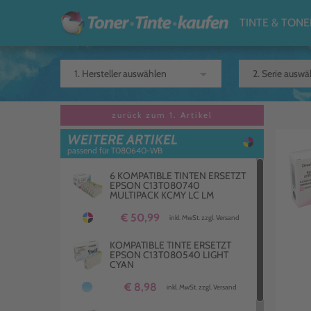
TINTE & TONE
arrow_drop_down
zurück zum 1. Artikel
WEITERE ARTIKEL
passend für T080640-WB
6 KOMPATIBLE TINTEN ERSETZT
EPSON C13T080740
MULTIPACK KCMY LC LM
€ 50,99
inkl. MwSt. zzgl. Versand
KOMPATIBLE TINTE ERSETZT
EPSON C13T080540 LIGHT
CYAN
€ 8,98
inkl. MwSt. zzgl. Versand