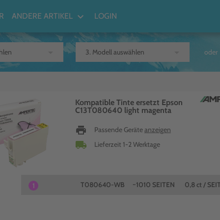
keyboard_arrow_down
R
ANDERE ARTIKEL
LOGIN
arrow_drop_down
arrow_drop_down
oder
Kompatible Tinte ersetzt Epson
C13T080640 light magenta
print
Passende Geräte
anzeigen
local_shipping
Lieferzeit 1-2 Werktage
T080640-WB
~1010 SEITEN
0,8 ct / SEI
1