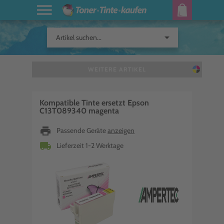
arrow_drop_down
Artikel suchen...
WEITERE ARTIKEL
Kompatible Tinte ersetzt Epson
C13T089340 magenta
print
Passende Geräte
anzeigen
local_shipping
Lieferzeit 1-2 Werktage