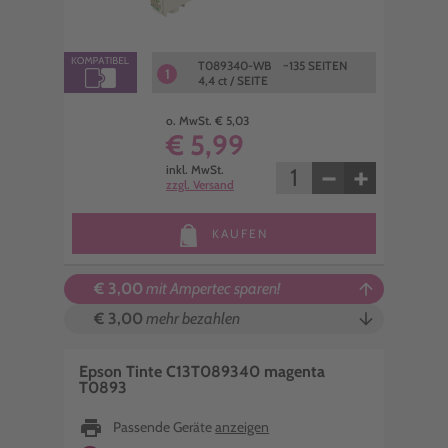
T089340-WB ~135 SEITEN
1
4,4 ct / SEITE
o. MwSt. € 5,03
€ 5,99
−
+
inkl. MwSt.
zzgl. Versand
KAUFEN
€ 3,00
mit Ampertec sparen!
arrow_upward
€ 3,00
mehr bezahlen
arrow_downward
Epson Tinte C13T089340 magenta
T0893
print
Passende Geräte
anzeigen