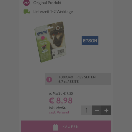
Original Produkt
OEM
local_shipping
Lieferzeit 1-2 Werktage
T089340 ~135 SEITEN
1
6,7 ct / SEITE
o. MwSt. € 7,55
€ 8,98
−
+
inkl. MwSt.
zzgl. Versand
KAUFEN