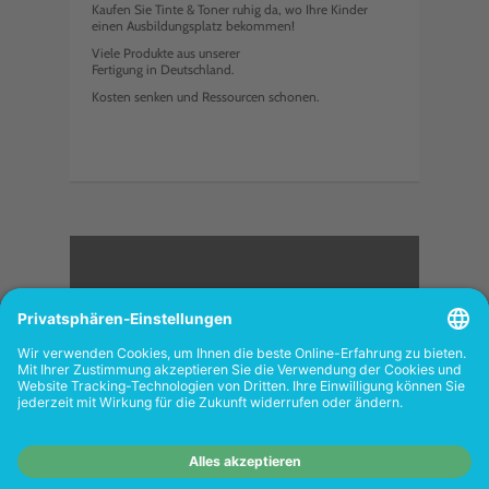
Kaufen Sie Tinte & Toner ruhig da, wo Ihre Kinder
einen Ausbildungsplatz bekommen!
Viele Produkte aus unserer
Fertigung in Deutschland.
Kosten senken und Ressourcen schonen.
<
FOLGEN SIE UNS
Wiederverkäufer:
Das Angebot unseres Web-