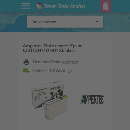
arrow_drop_down
Artikel suchen...
Ampertec Tinte ersetzt Epson
C13T10H140 604XL black
print
Passende Geräte
anzeigen
local_shipping
Lieferzeit 1-2 Werktage