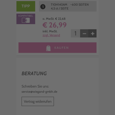
T10H140AM ~600 SEITEN
1
4,5 ct / SEITE
o. MwSt. € 22,68
€ 26,99
−
+
inkl. MwSt.
zzgl. Versand
KAUFEN
BERATUNG
Schreiben Sie uns:
service@wiegand-gmbh.de
Vertrag widerrufen