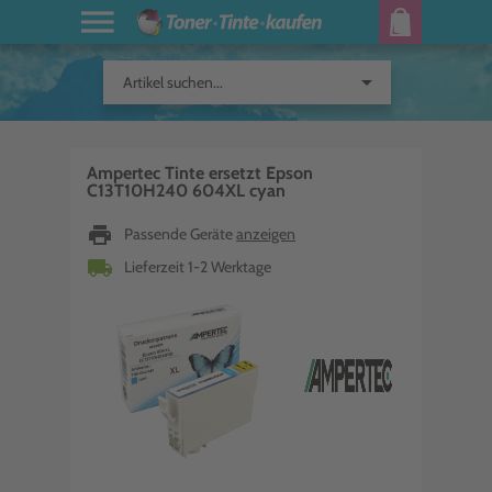
arrow_drop_down
Artikel suchen...
Ampertec Tinte ersetzt Epson
C13T10H240 604XL cyan
print
Passende Geräte
anzeigen
local_shipping
Lieferzeit 1-2 Werktage