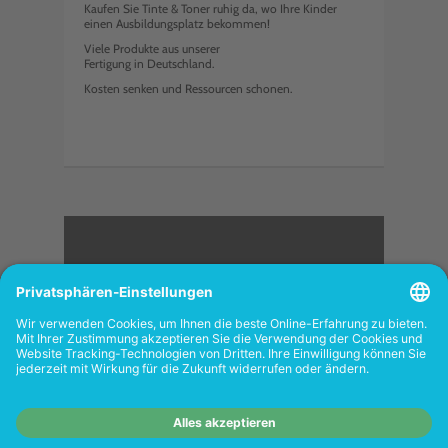
Kaufen Sie Tinte & Toner ruhig da, wo Ihre Kinder
einen Ausbildungsplatz bekommen!
Viele Produkte aus unserer
Fertigung in Deutschland.
Kosten senken und Ressourcen schonen.
<
FOLGEN SIE UNS
Wiederverkäufer:
Das Angebot unseres Web-