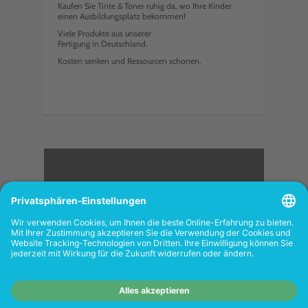
Kaufen Sie Tinte & Toner ruhig da, wo Ihre Kinder
einen Ausbildungsplatz bekommen!
Viele Produkte aus unserer
Fertigung in Deutschland.
Kosten senken und Ressourcen schonen.
<
FOLGEN SIE UNS
Wiederverkäufer:
Das Angebot unseres Web-