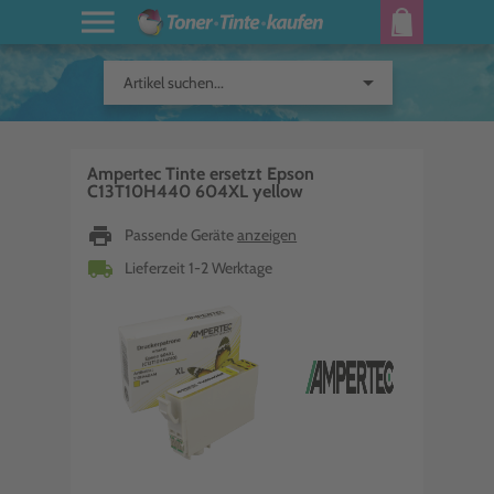
arrow_drop_down
Artikel suchen...
Ampertec Tinte ersetzt Epson
C13T10H440 604XL yellow
print
Passende Geräte
anzeigen
local_shipping
Lieferzeit 1-2 Werktage