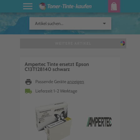
arrow_drop_down
Artikel suchen...
WEITERE ARTIKEL
Ampertec Tinte ersetzt Epson
C13T128140 schwarz
print
Passende Geräte
anzeigen
local_shipping
Lieferzeit 1-2 Werktage