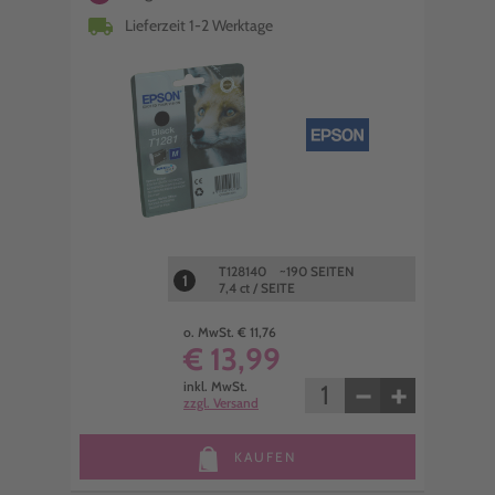
local_shipping
Lieferzeit 1-2 Werktage
T128140 ~190 SEITEN
1
7,4 ct / SEITE
o. MwSt. € 11,76
€ 13,99
−
+
inkl. MwSt.
zzgl. Versand
KAUFEN