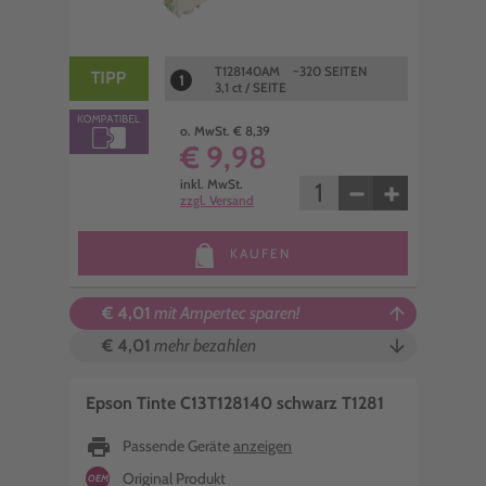
T128140AM ~320 SEITEN
1
3,1 ct / SEITE
o. MwSt. € 8,39
€ 9,98
−
+
inkl. MwSt.
zzgl. Versand
KAUFEN
€ 4,01
mit Ampertec sparen!
arrow_upward
€ 4,01
mehr bezahlen
arrow_downward
Epson Tinte C13T128140 schwarz T1281
print
Passende Geräte
anzeigen
Original Produkt
OEM