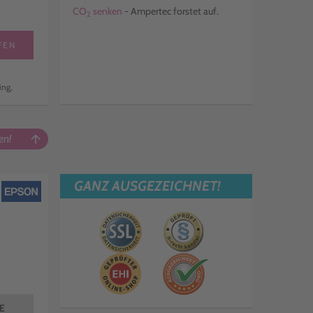
CO
senken
- Ampertec forstet auf.
2
FEN
ing,
en!
arrow_upward
GANZ AUSGEZEICHNET!
TE