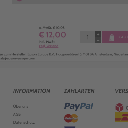
o. MwSt. € 10,08
€ 12,00
+
KAU
−
inkl. MwSt.
zzgl. Versand
n zum Hersteller:
Epson Europe B.V., Hoogoorddreef 5, 1101 BA Amsterdam, Niederlan
cals@epson-europe.com
INFORMATION
ZAHLARTEN
VER
Über uns
AGB
Datenschutz