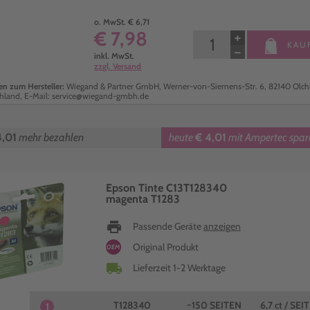
o. MwSt. € 6,71
€ 7,98
+
KAU
−
inkl. MwSt.
zzgl. Versand
n zum Hersteller:
Wiegand & Partner GmbH, Werner-von-Siemens-Str. 6, 82140 Olch
hland, E-Mail: service@wiegand-gmbh.de
4,01
mehr bezahlen
heute
€ 4,01
mit Ampertec spar
Epson Tinte C13T128340
magenta T1283
print
Passende Geräte
anzeigen
Original Produkt
OEM
local_shipping
Lieferzeit 1-2 Werktage
T128340
~150 SEITEN
6,7 ct / SEI
1