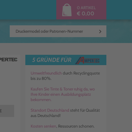
0 ARTIKEL
€ 0,00
keyboard_arrow_right
5 GRÜNDE FÜR
Umweltfreundlich
durch Recyclingquote
bis zu 80%.
Kaufen Sie Tinte & Toner ruhig da, wo
Ihre Kinder einen Ausbildungsplatz
bekommen.
Standort Deutschland
steht für Qualität
TE
aus Deutschland!
Kosten senken
, Ressourcen schonen.