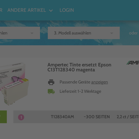
keyboard_arrow_down
R
ANDERE ARTIKEL
LOGIN
arrow_drop_down
arrow_drop_down
oder
Ampertec Tinte ersetzt Epson
C13T128340 magenta
print
Passende Geräte
anzeigen
local_shipping
Lieferzeit 1-2 Werktage
T128340AM
~300 SEITEN
2,2 ct / SEI
1