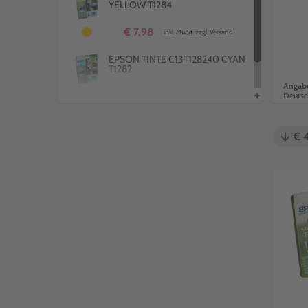
YELLOW T1284
€ 7,98
inkl. MwSt. zzgl. Versand
EPSON TINTE C13T128240 CYAN
T1282
Angabe
+
Deutsc
€ 12,00
inkl. MwSt. zzgl. Versand
arrow_downward
€ 