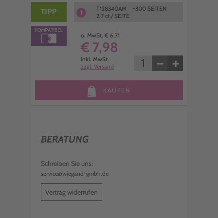
T128340AM ~300 SEITEN
1
2,7 ct / SEITE
o. MwSt. € 6,71
€ 7,98
−
+
inkl. MwSt.
zzgl. Versand
KAUFEN
BERATUNG
Schreiben Sie uns:
service@wiegand-gmbh.de
Vertrag widerrufen