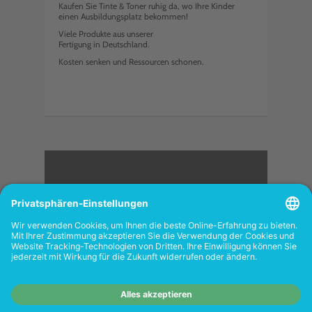
Kaufen Sie Tinte & Toner ruhig da, wo Ihre Kinder
einen Ausbildungsplatz bekommen!
Viele Produkte aus unserer
Fertigung in Deutschland.
Kosten senken und Ressourcen schonen.
<
FOLGEN SIE UNS
Wiederverkäufer:
Das Angebot unseres Web-