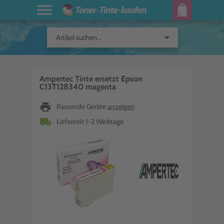
arrow_drop_down
Artikel suchen...
Ampertec Tinte ersetzt Epson
C13T128340 magenta
print
Passende Geräte
anzeigen
local_shipping
Lieferzeit 1-2 Werktage