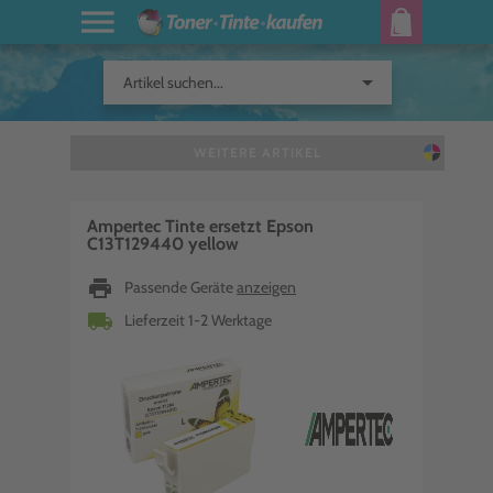
arrow_drop_down
Artikel suchen...
WEITERE ARTIKEL
Ampertec Tinte ersetzt Epson
C13T129440 yellow
print
Passende Geräte
anzeigen
local_shipping
Lieferzeit 1-2 Werktage