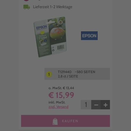
local_shipping
Lieferzeit 1-2 Werktage
T129440 ~580 SEITEN
1
2,8 ct / SEITE
o. MwSt. € 13,44
€ 15,99
−
+
inkl. MwSt.
zzgl. Versand
KAUFEN