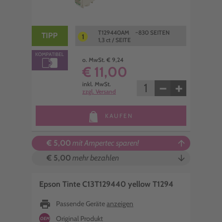
T129440AM ~830 SEITEN
1
1,3 ct / SEITE
o. MwSt. € 9,24
€ 11,00
−
+
inkl. MwSt.
zzgl. Versand
KAUFEN
€ 5,00
mit Ampertec sparen!
arrow_upward
€ 5,00
mehr bezahlen
arrow_downward
Epson Tinte C13T129440 yellow T1294
print
Passende Geräte
anzeigen
Original Produkt
OEM