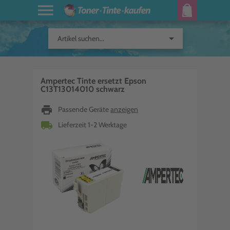
arrow_drop_down
Artikel suchen...
Ampertec Tinte ersetzt Epson
C13T13014010 schwarz
print
Passende Geräte
anzeigen
local_shipping
Lieferzeit 1-2 Werktage