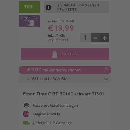
T130140AM ~1210 SEITEN
1
1,7 ct / SEITE
o. MwSt. € 16,80
€ 19,99
−
+
inkl. MwSt.
zzgl. Versand
KAUFEN
€ 9,00
mit Ampertec sparen!
arrow_upward
€ 9,00
mehr bezahlen
arrow_downward
Epson Tinte C13T130140 schwarz T1301
print
Passende Geräte
anzeigen
Original Produkt
OEM
local_shipping
Lieferzeit 1-2 Werktage