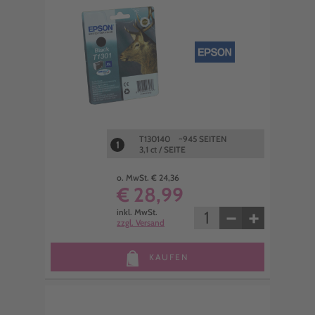
T130140 ~945 SEITEN
1
3,1 ct / SEITE
o. MwSt. € 24,36
€ 28,99
−
+
inkl. MwSt.
zzgl. Versand
KAUFEN