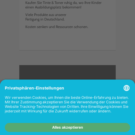
Kaufen Sie Tinte & Toner ruhig da, wo Ihre Kinder
einen Ausbildungsplatz bekommen!
Viele Produkte aus unserer
Fertigung in Deutschland.
Kosten senken und Ressourcen schonen.
<
FOLGEN SIE UNS
Wiederverkäufer:
Das Angebot unseres Web-