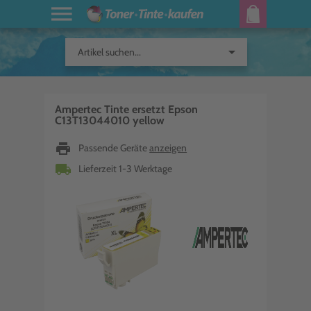
arrow_drop_down
Artikel suchen...
Ampertec Tinte ersetzt Epson
C13T13044010 yellow
print
Passende Geräte
anzeigen
local_shipping
Lieferzeit 1-3 Werktage