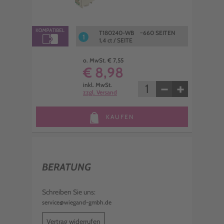
T180240-WB ~660 SEITEN
1
1,4 ct / SEITE
o. MwSt. € 7,55
€ 8,98
−
+
inkl. MwSt.
zzgl. Versand
KAUFEN
BERATUNG
Schreiben Sie uns:
service@wiegand-gmbh.de
Vertrag widerrufen