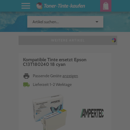
arrow_drop_down
Artikel suchen...
WEITERE ARTIKEL
Kompatible Tinte ersetzt Epson
C13T180240 18 cyan
print
Passende Geräte
anzeigen
local_shipping
Lieferzeit 1-2 Werktage