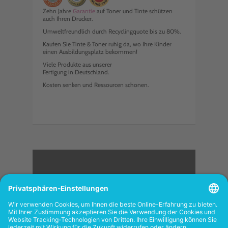
Zehn Jahre
Garantie
auf Toner und Tinte schützen
auch Ihren Drucker.
Umweltfreundlich durch Recyclingquote bis zu 80%.
Kaufen Sie Tinte & Toner ruhig da, wo Ihre Kinder
einen Ausbildungsplatz bekommen!
Viele Produkte aus unserer
Fertigung in Deutschland.
Kosten senken und Ressourcen schonen.
<
FOLGEN SIE UNS