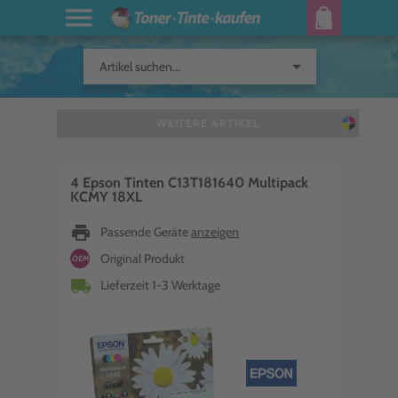
arrow_drop_down
Artikel suchen...
WEITERE ARTIKEL
4 Epson Tinten C13T181640 Multipack
KCMY 18XL
print
Passende Geräte
anzeigen
Original Produkt
OEM
local_shipping
Lieferzeit 1-3 Werktage