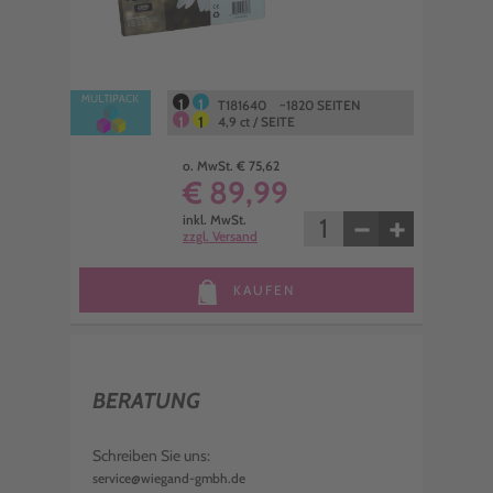
1
1
T181640 ~1820 SEITEN
1
1
4,9 ct / SEITE
o. MwSt. € 75,62
€ 89,99
−
+
inkl. MwSt.
zzgl. Versand
KAUFEN
BERATUNG
Schreiben Sie uns:
service@wiegand-gmbh.de