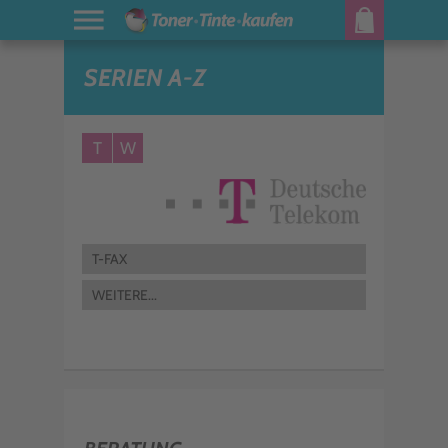
SERIEN A-Z
T
W
T-FAX
WEITERE...