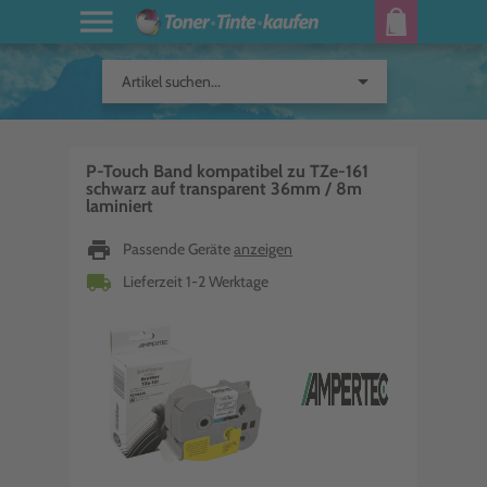
arrow_drop_down
Artikel suchen...
P-Touch Band kompatibel zu TZe-161
schwarz auf transparent 36mm / 8m
laminiert
print
Passende Geräte
anzeigen
local_shipping
Lieferzeit 1-2 Werktage