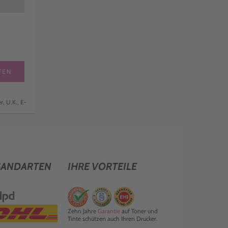
FEN
, U.K., E-
SANDARTEN
IHRE VORTEILE
Zehn Jahre
Garantie
auf Toner und
Tinte schützen auch Ihren Drucker.