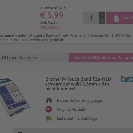
o. MwSt. € 5,03
€ 5,99
+
KAU
−
inkl. MwSt.
zzgl. Versand
n zum Hersteller:
Wiegand & Partner GmbH, Werner-von-Siemens-Str. 6, 82140 Olch
hland, E-Mail: service@wiegand-gmbh.de
3,00
mehr bezahlen
heute
€ 3,00
mit Ampertec spar
Brother P-Touch Band TZe-N201
schwarz auf weiß 3,5mm x 8m
nicht laminiert
print
Passende Geräte
anzeigen
Original Produkt
OEM
local_shipping
Lieferzeit 1-2 Werktage