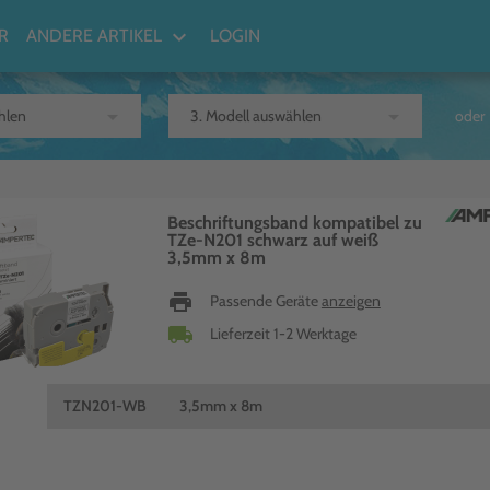
keyboard_arrow_down
R
ANDERE ARTIKEL
LOGIN
arrow_drop_down
arrow_drop_down
oder
Beschriftungsband kompatibel zu
TZe-N201 schwarz auf weiß
3,5mm x 8m
print
Passende Geräte
anzeigen
local_shipping
Lieferzeit 1-2 Werktage
TZN201-WB
3,5mm x 8m