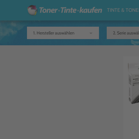
TINTE & TONE
arrow_drop_down