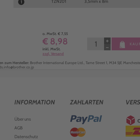
TZN201
3,5mm x 8m
1
o. MwSt. € 7,55
€ 8,98
+
KAU
−
inkl. MwSt.
zzgl. Versand
n zum Hersteller:
Brother International Europe Ltd., Tame Street 1, M34 5JE Manchester
ds.info@brother.co.jp
INFORMATION
ZAHLARTEN
VER
Über uns
AGB
Datenschutz