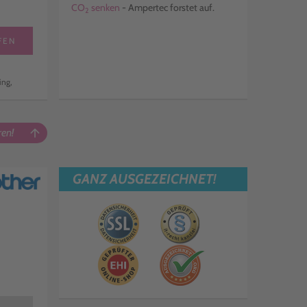
CO
senken
- Ampertec forstet auf.
2
FEN
ing,
en!
arrow_upward
GANZ AUSGEZEICHNET!