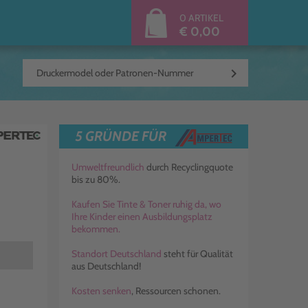
0 ARTIKEL
€ 0,00
keyboard_arrow_right
5 GRÜNDE FÜR
Umweltfreundlich
durch Recyclingquote
bis zu 80%.
Kaufen Sie Tinte & Toner ruhig da, wo
Ihre Kinder einen Ausbildungsplatz
bekommen.
Standort Deutschland
steht für Qualität
aus Deutschland!
Kosten senken
, Ressourcen schonen.