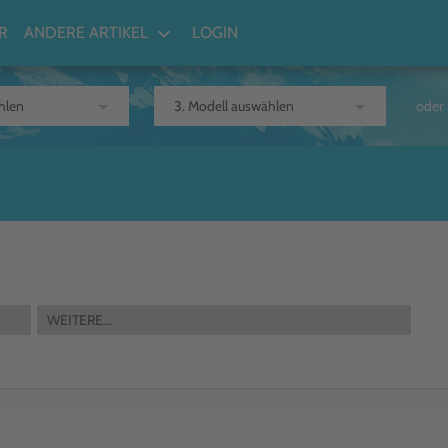
keyboard_arrow_down
R
ANDERE ARTIKEL
LOGIN
arrow_drop_down
arrow_drop_down
oder
WEITERE...