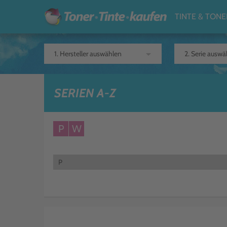
TINTE & TONE
arrow_drop_down
SERIEN A-Z
P
W
P