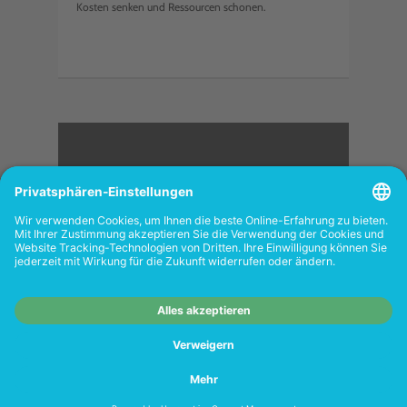
Kosten senken und Ressourcen schonen.
<
FOLGEN SIE UNS
Wiederverkäufer:
Das Angebot unseres Web-
Shops richtet sich nicht an Wiederverkäufer.
Wenn Sie Wiederverkäufer sind, registrieren
Sie sich bitte in unserem Händler-Portal
www.tonerhersteller.de