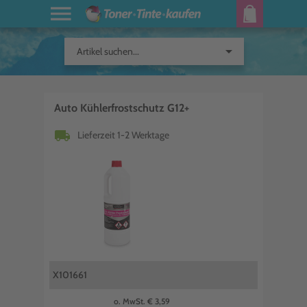
arrow_drop_down
Artikel suchen...
Auto Kühlerfrostschutz G12+
local_shipping
Lieferzeit 1-2 Werktage
X101661
o. MwSt. € 3,59