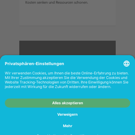
Kosten senken und Ressourcen schonen.
<
FOLGEN SIE UNS
Wiederverkäufer:
Das Angebot unseres Web-
Shops richtet sich nicht an Wiederverkäufer.
Wenn Sie Wiederverkäufer sind, registrieren
Sie sich bitte in unserem Händler-Portal
www.tonerhersteller.de