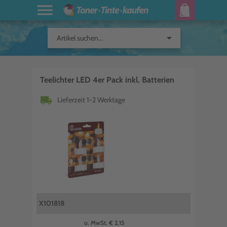
arrow_drop_down
Artikel suchen...
Teelichter LED 4er Pack inkl. Batterien
local_shipping
Lieferzeit 1-2 Werktage
X101818
o. MwSt. € 2,15