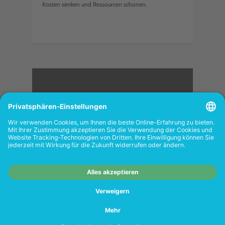
Kosten senken und Ressourcen schonen.
<
FOLGEN SIE UNS
Wiederverkäufer:
Das Angebot unseres Web-
Shops richtet sich nicht an Wiederverkäufer.
Wenn Sie Wiederverkäufer sind, registrieren
Sie sich bitte in unserem Händler-Portal
www.tonerhersteller.de