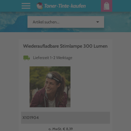
arrow_drop_down
Artikel suchen...
Wiederaufladbare Stirnlampe 300 Lumen
local_shipping
Lieferzeit 1-2 Werktage
X101904
o. MwSt. € 8,39