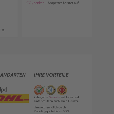
CO
senken
- Ampertec forstet auf.
2
ing,
SANDARTEN
IHRE VORTEILE
Zehn Jahre
Garantie
auf Toner und
Tinte schützen auch Ihren Drucker.
Umweltfreundlich durch
Recyclingquote bis zu 80%.