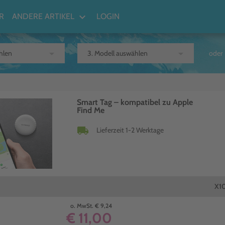
keyboard_arrow_down
R
ANDERE ARTIKEL
LOGIN
arrow_drop_down
arrow_drop_down
oder
Smart Tag – kompatibel zu Apple
Find Me
local_shipping
Lieferzeit 1-2 Werktage
X1
o. MwSt. € 9,24
€ 11,00