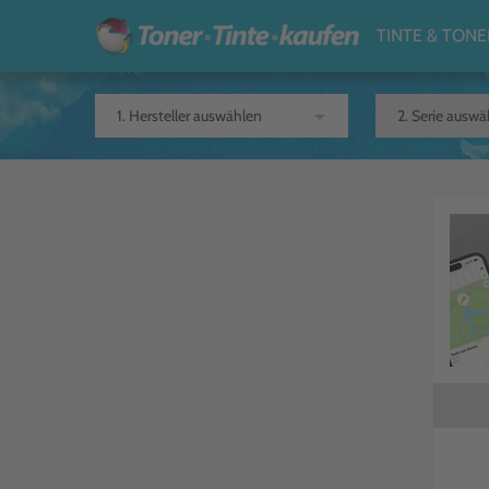
TINTE & TONE
arrow_drop_down