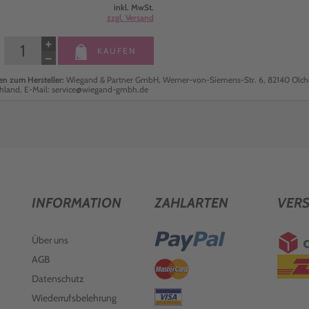
inkl. MwSt.
zzgl. Versand
+
KAUFEN
−
n zum Hersteller:
Wiegand & Partner GmbH, Werner-von-Siemens-Str. 6, 82140 Olch
hland, E-Mail: service@wiegand-gmbh.de
INFORMATION
ZAHLARTEN
VER
Über uns
AGB
Datenschutz
Wiederrufsbelehrung