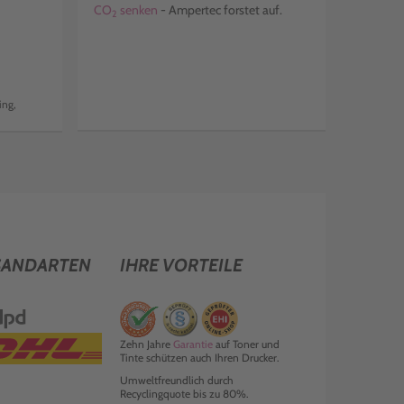
CO
senken
- Ampertec forstet auf.
2
ing,
SANDARTEN
IHRE VORTEILE
Zehn Jahre
Garantie
auf Toner und
Tinte schützen auch Ihren Drucker.
Umweltfreundlich durch
Recyclingquote bis zu 80%.