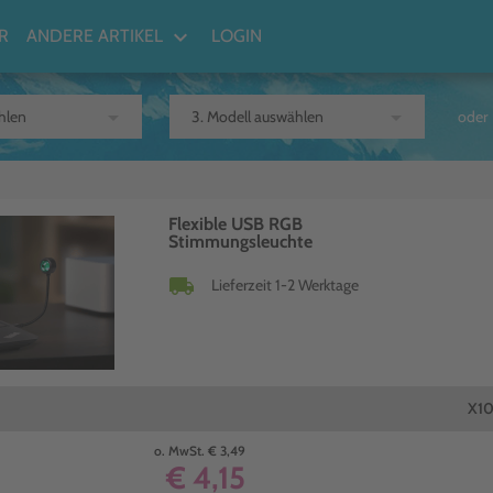
keyboard_arrow_down
R
ANDERE ARTIKEL
LOGIN
arrow_drop_down
arrow_drop_down
oder
Flexible USB RGB
Stimmungsleuchte
local_shipping
Lieferzeit 1-2 Werktage
X1
o. MwSt. € 3,49
€ 4,15