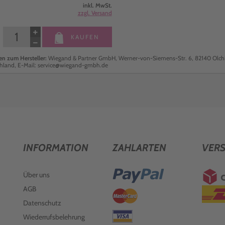
inkl. MwSt.
zzgl. Versand
+
KAUFEN
−
n zum Hersteller:
Wiegand & Partner GmbH, Werner-von-Siemens-Str. 6, 82140 Olch
hland, E-Mail: service@wiegand-gmbh.de
INFORMATION
ZAHLARTEN
VER
Über uns
AGB
Datenschutz
Wiederrufsbelehrung