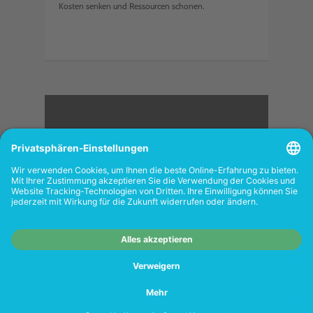
Kosten senken und Ressourcen schonen.
<
FOLGEN SIE UNS
Wiederverkäufer:
Das Angebot unseres Web-
Shops richtet sich nicht an Wiederverkäufer.
Wenn Sie Wiederverkäufer sind, registrieren
Sie sich bitte in unserem Händler-Portal
www.tonerhersteller.de