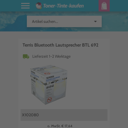
arrow_drop_down
Artikel suchen...
Terris Bluetooth Lautsprecher BTL 692
local_shipping
Lieferzeit 1-2 Werktage
X102080
o. MwSt. € 17,64