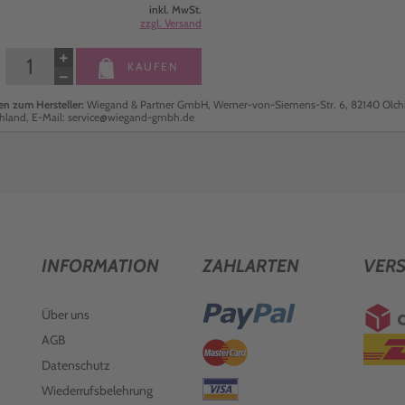
inkl. MwSt.
zzgl. Versand
+
KAUFEN
−
n zum Hersteller:
Wiegand & Partner GmbH, Werner-von-Siemens-Str. 6, 82140 Olch
hland, E-Mail: service@wiegand-gmbh.de
INFORMATION
ZAHLARTEN
VER
Über uns
AGB
Datenschutz
Wiederrufsbelehrung