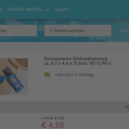
keyboard_arrow_down
R
ANDERE ARTIKEL
LOGIN
arrow_drop_down
arrow_drop_down
oder
Sonnencreme Schlüsselversteck,
ca. 8,7 x 4,8 x 21,5cm, VE=12 PE=1
local_shipping
Lieferzeit 1-2 Werktage
X1
o. MwSt. € 3,85
€ 4,58