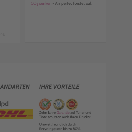
CO
senken
- Ampertec forstet auf.
2
ing,
SANDARTEN
IHRE VORTEILE
Zehn Jahre
Garantie
auf Toner und
Tinte schützen auch Ihren Drucker.
Umweltfreundlich durch
Recyclingquote bis zu 80%.