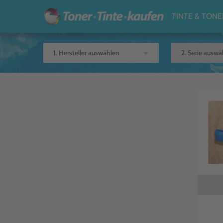
TINTE & TONE
arrow_drop_down