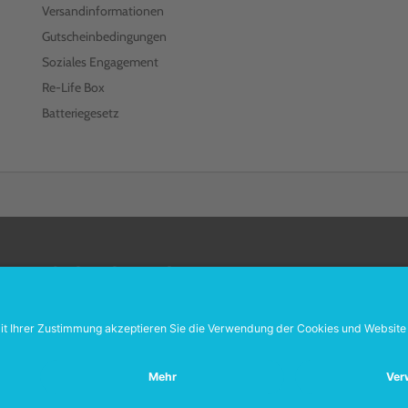
Versandinformationen
Gutscheinbedingungen
Soziales Engagement
Re-Life Box
Batteriegesetz
FOLGEN SIE UNS
Wiederverkäufer:
Das Angebot unseres Web-Shops richtet sich nicht an Wiede
Wenn Sie Wiederverkäufer sind, registrieren Sie sich bitte in unserem Händler
SEHR GUT
HNET
.org
205 Bewertungen
Hinweise