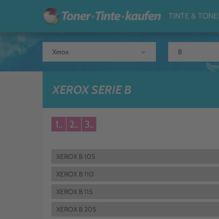
TINTE & TONE
arrow_drop_down
XEROX SERIE B
1..
2..
3..
XEROX B 105
XEROX B 110
XEROX B 115
XEROX B 205