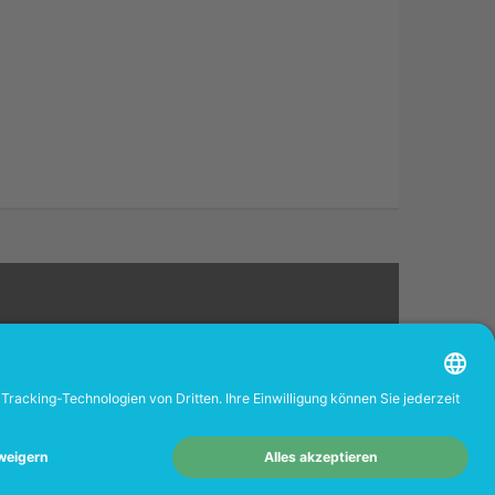
rverkäufer.
-Portal
www.tonerhersteller.de
4.68
/ 5.00