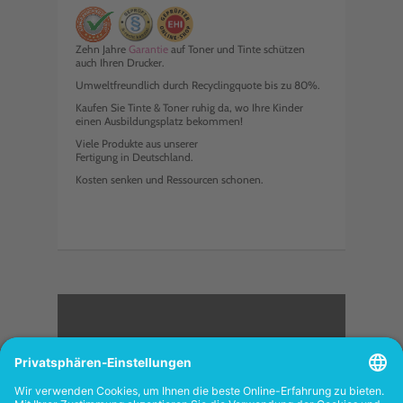
Zehn Jahre
Garantie
auf Toner und Tinte schützen
auch Ihren Drucker.
Umweltfreundlich durch Recyclingquote bis zu 80%.
Kaufen Sie Tinte & Toner ruhig da, wo Ihre Kinder
einen Ausbildungsplatz bekommen!
Viele Produkte aus unserer
Fertigung in Deutschland.
Kosten senken und Ressourcen schonen.
<