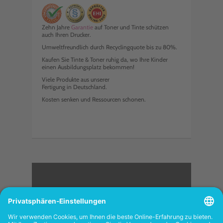
Zehn Jahre
Garantie
auf Toner und Tinte schützen
auch Ihren Drucker.
Umweltfreundlich durch Recyclingquote bis zu 80%.
Kaufen Sie Tinte & Toner ruhig da, wo Ihre Kinder
einen Ausbildungsplatz bekommen!
Viele Produkte aus unserer
Fertigung in Deutschland.
Kosten senken und Ressourcen schonen.
<