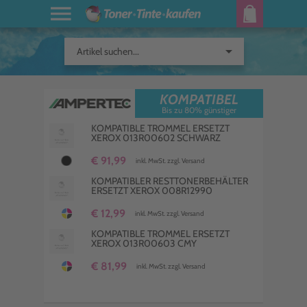
arrow_drop_down
Artikel suchen...
KOMPATIBEL
Bis zu 80% günstiger
KOMPATIBLE TROMMEL ERSETZT
XEROX 013R00602 SCHWARZ
€ 91,99
inkl. MwSt. zzgl. Versand
KOMPATIBLER RESTTONERBEHÄLTER
ERSETZT XEROX 008R12990
€ 12,99
inkl. MwSt. zzgl. Versand
KOMPATIBLE TROMMEL ERSETZT
XEROX 013R00603 CMY
€ 81,99
inkl. MwSt. zzgl. Versand