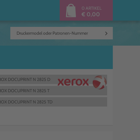
0 ARTIKEL
€ 0,00
keyboard_arrow_right
ROX DOCUPRINT N 2825 D
ROX DOCUPRINT N 2825 T
ROX DOCUPRINT N 2825 TD