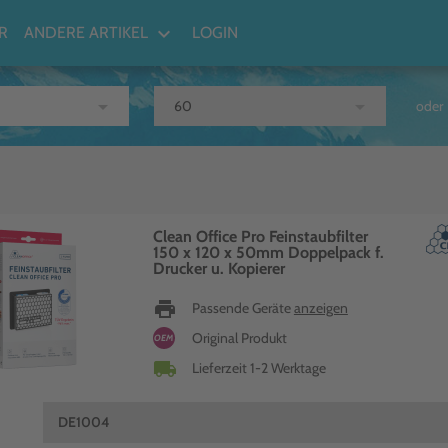
keyboard_arrow_down
R
ANDERE ARTIKEL
LOGIN
arrow_drop_down
arrow_drop_down
oder
Clean Office Pro Feinstaubfilter
150 x 120 x 50mm Doppelpack f.
Drucker u. Kopierer
print
Passende Geräte
anzeigen
Original Produkt
OEM
local_shipping
Lieferzeit 1-2 Werktage
DE1004