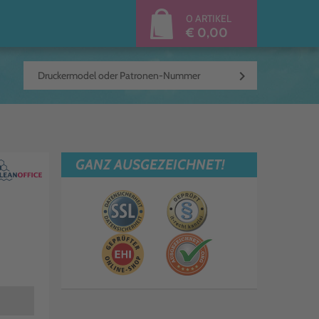
0 ARTIKEL
€ 0,00
keyboard_arrow_right
GANZ AUSGEZEICHNET!