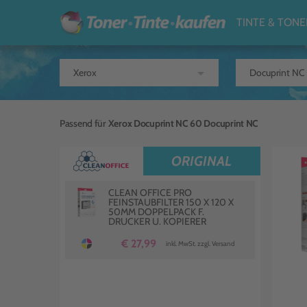
TINTE & TONE
arrow_drop_down
Passend für
Xerox Docuprint NC 60 Docuprint NC
ORIGINAL
CLEAN OFFICE PRO
FEINSTAUBFILTER 150 X 120 X
50MM DOPPELPACK F.
DRUCKER U. KOPIERER
€ 27,99
inkl. MwSt. zzgl. Versand