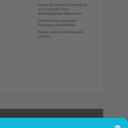
Kaufen Sie Tinte & Toner ruhig da,
wo Ihre Kinder einen
Ausbildungsplatz bekommen!
Viele Produkte aus unserer
Fertigung in Deutschland.
Kosten senken und Ressourcen
schonen.