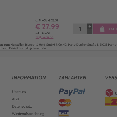
o. MwSt. € 23,52
€ 27,99
+
KAU
−
inkl. MwSt.
zzgl. Versand
n zum Hersteller:
Riensch & Held GmbH & Co.KG, Hans-Dunker-Straße 1, 21035 Hambu
hland, E-Mail: kontakt@riensch.de
INFORMATION
ZAHLARTEN
VER
Über uns
AGB
Datenschutz
Wiederrufsbelehrung