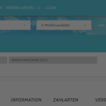
keyboard_arrow_down
R
ANDERE ARTIKEL
LOGIN
arrow_drop_down
arrow_drop_down
oder
XEROX FAXCENTRE 2121 L
INFORMATION
ZAHLARTEN
VER