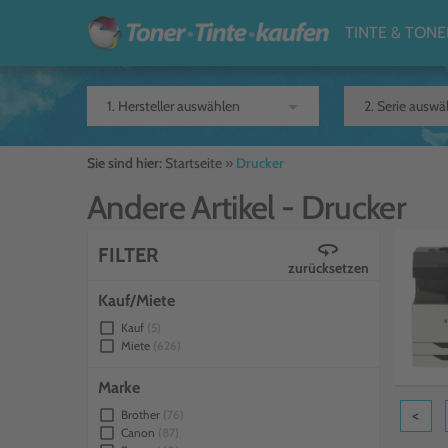
TINTE & TONE
arrow_drop_down
Sie sind hier:
Startseite
»
Drucker
Andere Artikel -
Drucker
360
FILTER
zurücksetzen
Kauf/Miete
check_box_outline_blank
Kauf
5
check_box_outline_blank
Miete
626
Marke
check_box_outline_blank
<
Brother
76
check_box_outline_blank
Canon
87