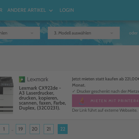
keyboard_arrow_down
R
ANDERE ARTIKEL
LOGIN
arrow_drop_down
arrow_drop_down
oder
Jetzt mieten statt kaufen ab 221,00
Monat.
Lexmark CX922de -
✓ Drucker geschenkt nach der Mietze
A3 Laserdrucker,
drucken, kopieren,
MIETEN MIT PRINTER
scannen, faxen, Farbe,
Duplex, (32C0231).
Der Link führt auf externe Webseite.
1
19
20
21
22
..