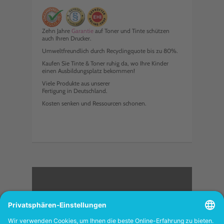
Zehn Jahre
Garantie
auf Toner und Tinte schützen
auch Ihren Drucker.
Umweltfreundlich durch Recyclingquote bis zu 80%.
Kaufen Sie Tinte & Toner ruhig da, wo Ihre Kinder
einen Ausbildungsplatz bekommen!
Viele Produkte aus unserer
Fertigung in Deutschland.
Kosten senken und Ressourcen schonen.
<