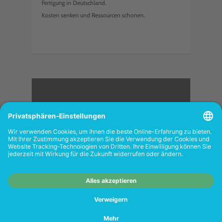
Fertigung in Deutschland.
Kosten senken und Ressourcen schonen.
<
FOLGEN SIE UNS
Wiederverkäufer:
Das Angebot unseres Web-
Shops richtet sich nicht an Wiederverkäufer.
Wenn Sie Wiederverkäufer sind, registrieren
Sie sich bitte in unserem Händler-Portal
www.tonerhersteller.de