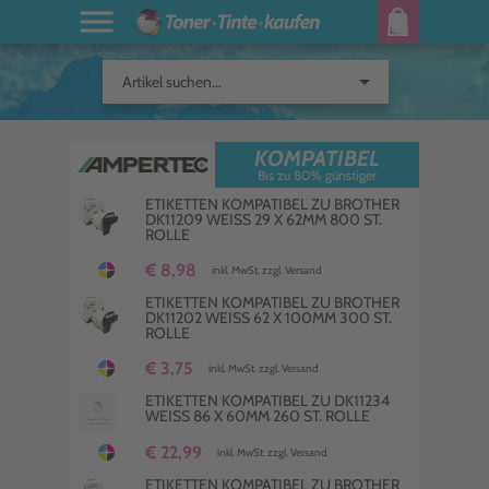
arrow_drop_down
Artikel suchen...
KOMPATIBEL
Bis zu 80% günstiger
ETIKETTEN KOMPATIBEL ZU BROTHER
DK11209 WEISS 29 X 62MM 800 ST.
ROLLE
€ 8,98
inkl. MwSt. zzgl. Versand
ETIKETTEN KOMPATIBEL ZU BROTHER
DK11202 WEISS 62 X 100MM 300 ST.
ROLLE
€ 3,75
inkl. MwSt. zzgl. Versand
ETIKETTEN KOMPATIBEL ZU DK11234
WEISS 86 X 60MM 260 ST. ROLLE
€ 22,99
inkl. MwSt. zzgl. Versand
ETIKETTEN KOMPATIBEL ZU BROTHER