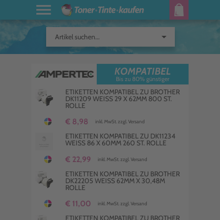
arrow_drop_down
Artikel suchen...
KOMPATIBEL
Bis zu 80% günstiger
ETIKETTEN KOMPATIBEL ZU BROTHER
DK11209 WEISS 29 X 62MM 800 ST.
ROLLE
€ 8,98
inkl. MwSt. zzgl. Versand
ETIKETTEN KOMPATIBEL ZU DK11234
WEISS 86 X 60MM 260 ST. ROLLE
€ 22,99
inkl. MwSt. zzgl. Versand
ETIKETTEN KOMPATIBEL ZU BROTHER
DK22205 WEISS 62MM X 30,48M
ROLLE
€ 11,00
inkl. MwSt. zzgl. Versand
ETIKETTEN KOMPATIBEL ZU BROTHER