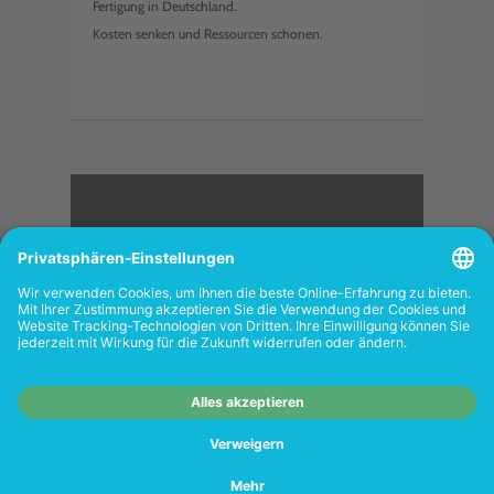
Fertigung in Deutschland.
Kosten senken und Ressourcen schonen.
<
FOLGEN SIE UNS
Wiederverkäufer:
Das Angebot unseres Web-
Shops richtet sich nicht an Wiederverkäufer.
Wenn Sie Wiederverkäufer sind, registrieren
Sie sich bitte in unserem Händler-Portal
www.tonerhersteller.de