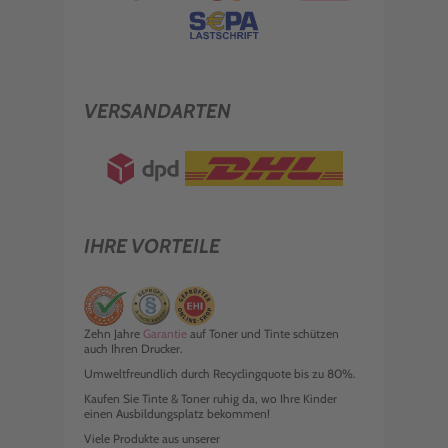
WEISS 54MM X 30,48M ROLLE NICHT
KLEBEND
€ 13,99
inkl. MwSt. zzgl. Versand
BROTHER PT ETIKETTEN DK11203
WEISS 17X87MM 300 ST. ROLLE
VERSANDARTEN
€ 8,98
inkl. MwSt. zzgl. Versand
IHRE VORTEILE
Zehn Jahre
Garantie
auf Toner und Tinte schützen
auch Ihren Drucker.
Umweltfreundlich durch Recyclingquote bis zu 80%.
Kaufen Sie Tinte & Toner ruhig da, wo Ihre Kinder
einen Ausbildungsplatz bekommen!
Viele Produkte aus unserer