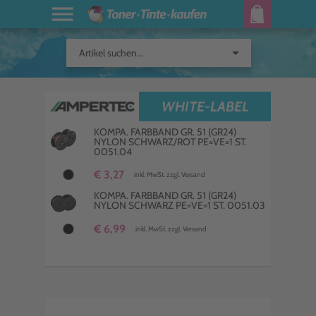
arrow_drop_down
Artikel suchen...
WHITE-LABEL
KOMPA. FARBBAND GR. 51 (GR24)
NYLON SCHWARZ/ROT PE=VE=1 ST.
0051.04
€ 3,27
inkl. MwSt. zzgl. Versand
KOMPA. FARBBAND GR. 51 (GR24)
NYLON SCHWARZ PE=VE=1 ST. 0051.03
€ 6,99
inkl. MwSt. zzgl. Versand