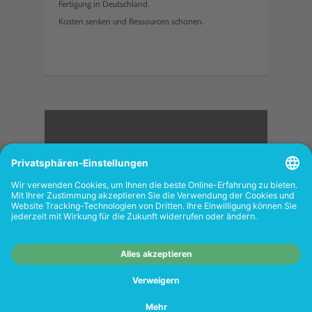
Fertigung in Deutschland.
Kosten senken und Ressourcen schonen.
<
FOLGEN SIE UNS
Wiederverkäufer:
Das Angebot unseres Web-
Shops richtet sich nicht an Wiederverkäufer.
Wenn Sie Wiederverkäufer sind, registrieren
Sie sich bitte in unserem Händler-Portal
www.tonerhersteller.de