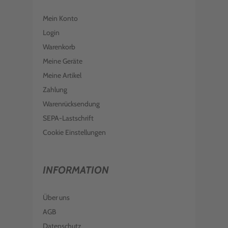
EPSON TINTE C13T089140 SCHWARZ
T0891
Mein Konto
€ 9,98
inkl. MwSt. zzgl. Versand
Login
Warenkorb
Meine Geräte
Meine Artikel
Zahlung
Warenrücksendung
SEPA-Lastschrift
Cookie Einstellungen
INFORMATION
Über uns
AGB
Datenschutz