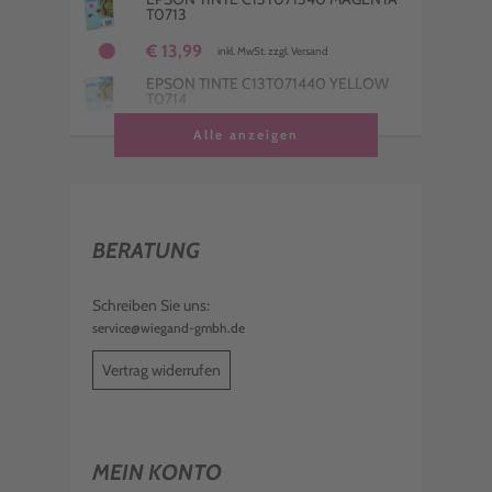
T0713
€ 13,99
inkl. MwSt. zzgl. Versand
EPSON TINTE C13T071440 YELLOW
T0714
€ 12,99
Alle anzeigen
inkl. MwSt. zzgl. Versand
EPSON TINTE C13T071240 CYAN T0712
€ 14,99
inkl. MwSt. zzgl. Versand
BERATUNG
4 EPSON TINTEN C13T089540
MULTIPACK KCMY T0895
€ 33,99
Schreiben Sie uns:
inkl. MwSt. zzgl. Versand
service@wiegand-gmbh.de
EPSON TINTE C13T089340 MAGENTA
T0893
Vertrag widerrufen
€ 8,98
inkl. MwSt. zzgl. Versand
EPSON TINTE C13T089440 YELLOW
T0894
MEIN KONTO
€ 7,98
inkl. MwSt. zzgl. Versand