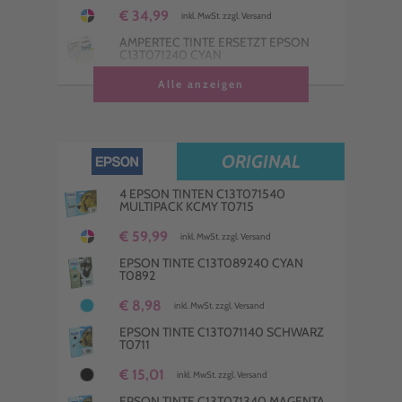
€ 34,99
inkl. MwSt. zzgl. Versand
AMPERTEC TINTE ERSETZT EPSON
C13T071240 CYAN
€ 9,98
Alle anzeigen
inkl. MwSt. zzgl. Versand
AMPERTEC TINTE ERSETZT EPSON
C13T071140 SCHWARZ
€ 11,00
inkl. MwSt. zzgl. Versand
ORIGINAL
AMPERTEC TINTE ERSETZT EPSON
C13T071340 MAGENTA
4 EPSON TINTEN C13T071540
MULTIPACK KCMY T0715
€ 9,98
inkl. MwSt. zzgl. Versand
€ 59,99
inkl. MwSt. zzgl. Versand
AMPERTEC TINTE ERSETZT EPSON
C13T071440 YELLOW
EPSON TINTE C13T089240 CYAN
T0892
€ 8,98
inkl. MwSt. zzgl. Versand
€ 8,98
inkl. MwSt. zzgl. Versand
EPSON TINTE C13T071140 SCHWARZ
T0711
€ 15,01
inkl. MwSt. zzgl. Versand
EPSON TINTE C13T071340 MAGENTA