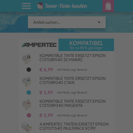
arrow_drop_down
Artikel suchen...
KOMPATIBEL
Bis zu 80% günstiger
KOMPATIBLE TINTE ERSETZT EPSON
C13T089140 SCHWARZ
€ 6,99
inkl. MwSt. zzgl. Versand
KOMPATIBLE TINTE ERSETZT EPSON
C13T089240 CYAN
€ 5,99
inkl. MwSt. zzgl. Versand
KOMPATIBLE TINTE ERSETZT EPSON
C13T089340 MAGENTA
€ 5,99
inkl. MwSt. zzgl. Versand
4 AMPERTEC TINTEN ERSETZT EPSON
C13T071540 MULTIPACK KCMY