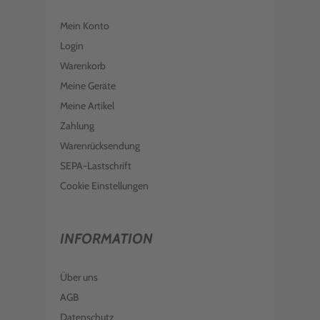
EPSON TINTE C13T089140 SCHWARZ
T0891
Mein Konto
€ 9,98
inkl. MwSt. zzgl. Versand
Login
Warenkorb
Meine Geräte
Meine Artikel
Zahlung
Warenrücksendung
SEPA-Lastschrift
Cookie Einstellungen
INFORMATION
Über uns
AGB
Datenschutz