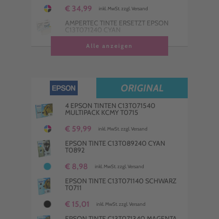
€ 34,99
inkl. MwSt. zzgl. Versand
AMPERTEC TINTE ERSETZT EPSON
C13T071240 CYAN
€ 9,98
Alle anzeigen
inkl. MwSt. zzgl. Versand
AMPERTEC TINTE ERSETZT EPSON
C13T071140 SCHWARZ
€ 11,00
inkl. MwSt. zzgl. Versand
ORIGINAL
AMPERTEC TINTE ERSETZT EPSON
C13T071340 MAGENTA
4 EPSON TINTEN C13T071540
MULTIPACK KCMY T0715
€ 9,98
inkl. MwSt. zzgl. Versand
€ 59,99
inkl. MwSt. zzgl. Versand
AMPERTEC TINTE ERSETZT EPSON
C13T071440 YELLOW
EPSON TINTE C13T089240 CYAN
T0892
€ 8,98
inkl. MwSt. zzgl. Versand
€ 8,98
inkl. MwSt. zzgl. Versand
EPSON TINTE C13T071140 SCHWARZ
T0711
€ 15,01
inkl. MwSt. zzgl. Versand
EPSON TINTE C13T071340 MAGENTA