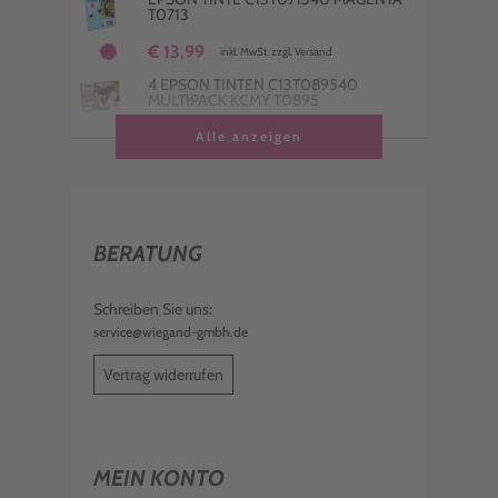
T0713
€ 13,99
inkl. MwSt. zzgl. Versand
4 EPSON TINTEN C13T089540
MULTIPACK KCMY T0895
€ 33,99
Alle anzeigen
inkl. MwSt. zzgl. Versand
EPSON TINTE C13T071440 YELLOW
T0714
€ 12,99
inkl. MwSt. zzgl. Versand
BERATUNG
EPSON TINTE C13T071240 CYAN T0712
€ 14,99
Schreiben Sie uns:
inkl. MwSt. zzgl. Versand
service@wiegand-gmbh.de
EPSON TINTE C13T089340 MAGENTA
T0893
Vertrag widerrufen
€ 8,98
inkl. MwSt. zzgl. Versand
EPSON TINTE C13T089440 YELLOW
T0894
MEIN KONTO
€ 7,98
inkl. MwSt. zzgl. Versand