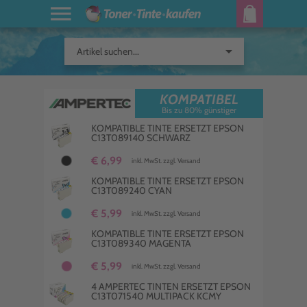
arrow_drop_down
Artikel suchen...
KOMPATIBEL
Bis zu 80% günstiger
KOMPATIBLE TINTE ERSETZT EPSON
C13T089140 SCHWARZ
€ 6,99
inkl. MwSt. zzgl. Versand
KOMPATIBLE TINTE ERSETZT EPSON
C13T089240 CYAN
€ 5,99
inkl. MwSt. zzgl. Versand
KOMPATIBLE TINTE ERSETZT EPSON
C13T089340 MAGENTA
€ 5,99
inkl. MwSt. zzgl. Versand
4 AMPERTEC TINTEN ERSETZT EPSON
C13T071540 MULTIPACK KCMY