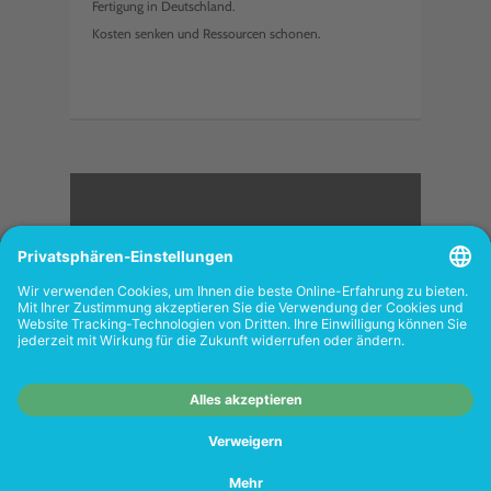
Fertigung in Deutschland.
Kosten senken und Ressourcen schonen.
<
FOLGEN SIE UNS
Wiederverkäufer:
Das Angebot unseres Web-
Shops richtet sich nicht an Wiederverkäufer.
Wenn Sie Wiederverkäufer sind, registrieren
Sie sich bitte in unserem Händler-Portal
www.tonerhersteller.de